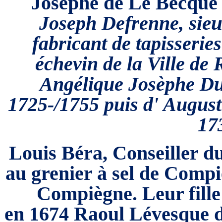
Josèphe de Le Becque
Joseph Defrenne,
sie
fabricant de tapisserie
échevin de la Ville de
Angélique Josèphe Du
1725-/1755 puis d' August
17
Louis Béra, Conseiller du 
au grenier à sel de Comp
Compiègne. Leur
fill
en 1674
Raoul Lévesque 