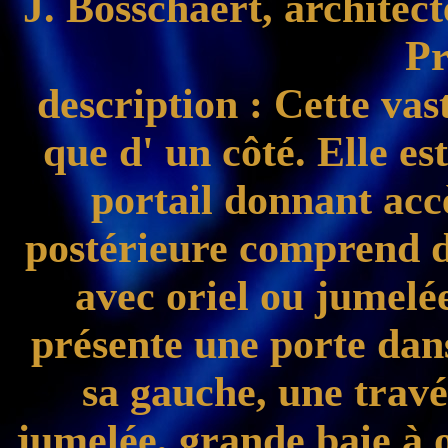
J. Bosschaert, architec
Pr
description
: Cette vas
que d' un côté. Elle es
portail donnant accè
postérieure comprend d
avec oriel ou jumelée
présente une porte dans
sa gauche, une travé
jumelée, grande baie à o