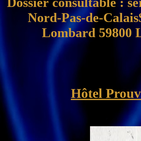
Dossier consultable
: se
Nord-Pas-de-Calais$
Lombard 59800 L
Hôtel Prouv