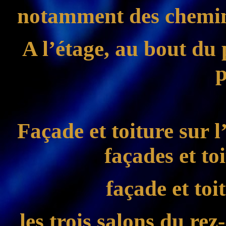
notamment des cheminé
A l’étage, au bout du p
p
Façade et toiture sur 
façades et toi
façade et toit
les trois salons du re