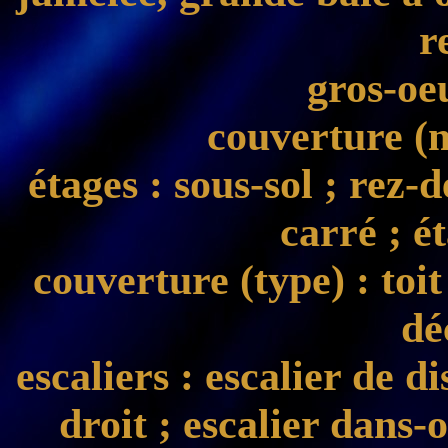
r
gros-oe
couverture (
étages
: sous-sol ; rez-
carré ; é
couverture (type)
: toi
dé
escaliers
: escalier de di
droit ; escalier dans-