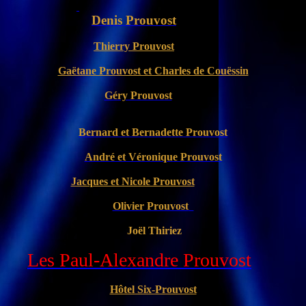
Denis Prouvost
Thierry Prouvost
Gaëtane Prouvost et Charles de Couëssin
Géry Prouvost
Bernard et Bernadette Prouvost
André et Véronique Prouvost
Jacques et Nicole Prouvost
Olivier Prouvost
Joël Thiriez
Les Paul-Alexandre Prouvost
Hôtel Six-Prouvost