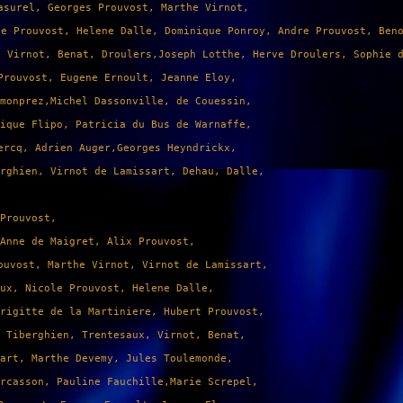
asurel, Georges Prouvost, Marthe Virnot, 
le Prouvost, Helene Dalle, Dominique Ponroy, Andre Prouvost, Ben
, Virnot, Benat, Droulers,Joseph Lotthe, Herve Droulers, Sophie 
Prouvost, Eugene Ernoult, Jeanne Eloy, 
monprez,Michel Dassonville, de Couessin, 
ique Flipo, Patricia du Bus de Warnaffe, 
ercq, Adrien Auger,Georges Heyndrickx, 
rghien, Virnot de Lamissart, Dehau, Dalle,
Prouvost, 
Anne de Maigret, Alix Prouvost, 
ouvost, Marthe Virnot, Virnot de Lamissart,
ux, Nicole Prouvost, Helene Dalle, 
rigitte de la Martiniere, Hubert Prouvost,
 Tiberghien, Trentesaux, Virnot, Benat, 
art, Marthe Devemy, Jules Toulemonde, 
rcasson, Pauline Fauchille,Marie Screpel,