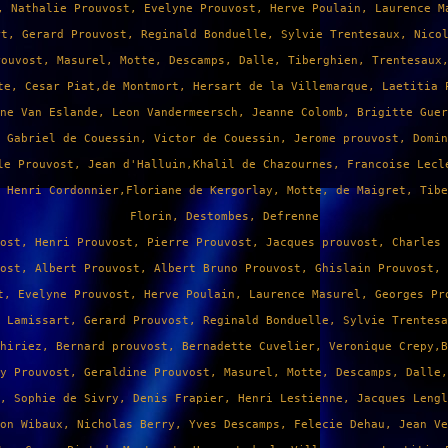
, Nathalie Prouvost, Evelyne Prouvost, Herve Poulain, Laurence M
rt, Gerard Prouvost, Reginald Bonduelle, Sylvie Trentesaux, Nico
rouvost, Masurel, Motte, Descamps, Dalle, Tiberghien, Trentesaux
te, Cesar Piat,de Montmort, Hersart de la Villemarque, Laetitia 
ne Van Eslande, Leon Vandermeersch, Jeanne Colomb, Brigitte Guer
 Gabriel de Couessin, Victor de Couessin, Jerome prouvost, Domin
le Prouvost, Jean d'Halluin,Khalil de Chazournes, Francoise Lecl
 Henri Cordonnier,Floriane de Kergorlay, Motte, de Maigret, Tibe
Florin, Destombes, Defrenne
ost, Henri Prouvost, Pierre Prouvost, Jacques prouvost, Charles 
ost, Albert Prouvost, Albert Bruno Prouvost, Ghislain Prouvost, 
t, Evelyne Prouvost, Herve Poulain, Laurence Masurel, Georges Pr
 Lamissart, Gerard Prouvost, Reginald Bonduelle, Sylvie Trentesa
hiriez, Bernard prouvost, Bernadette Cuvelier, Veronique Crepy,B
y Prouvost, Geraldine Prouvost, Masurel, Motte, Descamps, Dalle,
, Sophie de Sivry, Denis Frapier, Henri Lestienne, Jacques Lengl
on Wibaux, Nicholas Berry, Yves Descamps, Felecie Dehau, Jean Ve