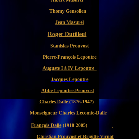
Thomy Gensollen
Jean Masurel
Roger Dutilleul
Stanislas Prouvost
Pierre-François Lepoutre
Auguste I à IV Lepoutre
Jacques Lepoutre
Abbé Lepoutre-Prouvost
Charles Dalle
(1876-1947)
Monseigneur Charles Lecomte-Dalle
François Dalle
(1918-2005)
Christian Prouvost et Brigitte
Virnot